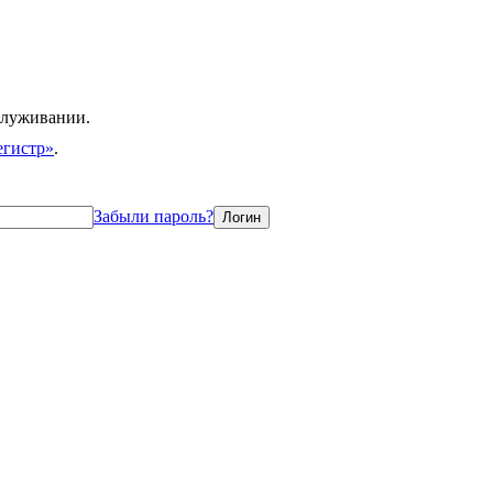
служивании.
егистр»
.
Забыли пароль?