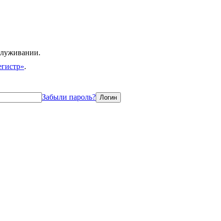
служивании.
егистр»
.
Забыли пароль?