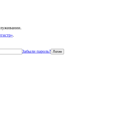
служивании.
егистр»
.
Забыли пароль?