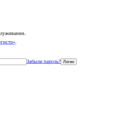
служивании.
егистр»
.
Забыли пароль?