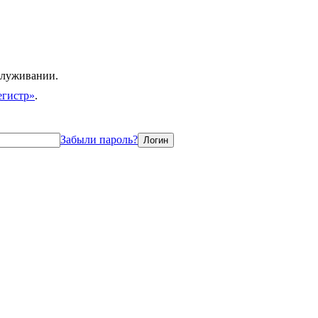
служивании.
егистр»
.
Забыли пароль?